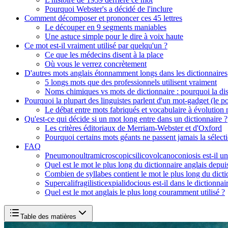
Pourquoi Webster's a décidé de l'inclure
Comment décomposer et prononcer ces 45 lettres
Le découper en 9 segments maniables
Une astuce simple pour le dire à voix haute
Ce mot est-il vraiment utilisé par quelqu'un ?
Ce que les médecins disent à la place
Où vous le verrez concrètement
D'autres mots anglais étonnamment longs dans les dictionnaires
5 longs mots que des professionnels utilisent vraiment
Noms chimiques vs mots de dictionnaire : pourquoi la dist
Pourquoi la plupart des linguistes parlent d'un mot-gadget (le poi
Le débat entre mots fabriqués et vocabulaire à évolution 
Qu'est-ce qui décide si un mot long entre dans un dictionnaire ?
Les critères éditoriaux de Merriam-Webster et d'Oxford
Pourquoi certains mots géants ne passent jamais la sélect
FAQ
Pneumonoultramicroscopicsilicovolcanoconiosis est-il un
Quel est le mot le plus long du dictionnaire anglais depu
Combien de syllabes contient le mot le plus long du dicti
Supercalifragilisticexpialidocious est-il dans le dictionnai
Quel est le mot anglais le plus long couramment utilisé ?
Table des matières