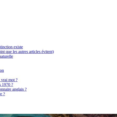
inction existe
nt que les autres articles évitent)
naturelle
ion
 vrai mot ?
is 1970 ?
onnaire anglais ?
re ?