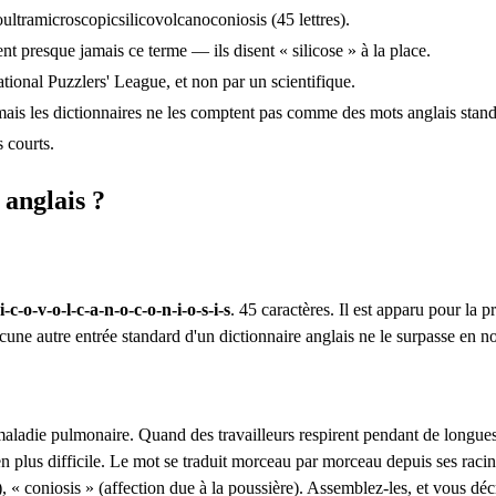
ultramicroscopicsilicovolcanoconiosis (45 lettres).
nt presque jamais ce terme — ils disent « silicose » à la place.
tional Puzzlers' League, et non par un scientifique.
ais les dictionnaires ne les comptent pas comme des mots anglais stand
 courts.
 anglais ?
i-c-o-v-o-l-c-a-n-o-c-o-n-i-o-s-i-s
. 45 caractères. Il est apparu pour la 
ucune autre entrée standard d'un dictionnaire anglais ne le surpasse en n
aladie pulmonaire. Quand des travailleurs respirent pendant de longues p
 en plus difficile. Le mot se traduit morceau par morceau depuis ses raci
), « coniosis » (affection due à la poussière). Assemblez-les, et vous dé