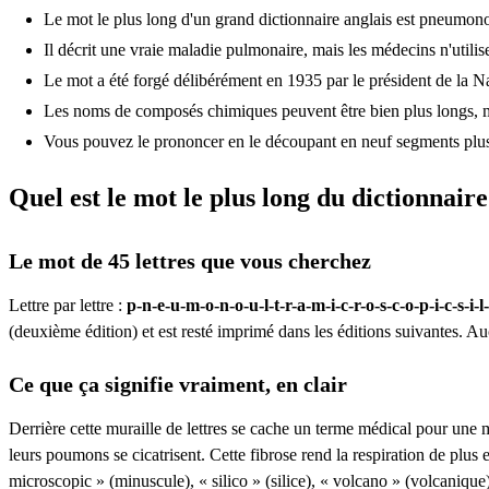
Le mot le plus long d'un grand dictionnaire anglais est pneumono
Il décrit une vraie maladie pulmonaire, mais les médecins n'utilise
Le mot a été forgé délibérément en 1935 par le président de la Na
Les noms de composés chimiques peuvent être bien plus longs, m
Vous pouvez le prononcer en le découpant en neuf segments plus
Quel est le mot le plus long du dictionnaire
Le mot de 45 lettres que vous cherchez
Lettre par lettre :
p-n-e-u-m-o-n-o-u-l-t-r-a-m-i-c-r-o-s-c-o-p-i-c-s-i-l-
(deuxième édition) et est resté imprimé dans les éditions suivantes. A
Ce que ça signifie vraiment, en clair
Derrière cette muraille de lettres se cache un terme médical pour une m
leurs poumons se cicatrisent. Cette fibrose rend la respiration de plus
microscopic » (minuscule), « silico » (silice), « volcano » (volcanique