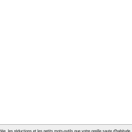
 les mots que l'écoute passive laisse filer.
votre compréhension a flanché.
ile de garder l'habitude dans votre routine.
ée, les réductions et les petits mots-outils que votre oreille saute d'habitude.