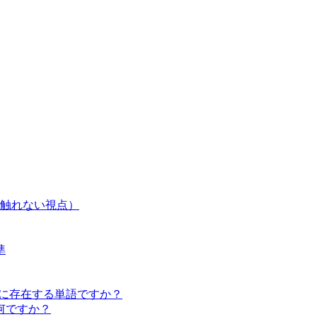
触れない視点）
準
iosis は本当に存在する単語ですか？
何ですか？