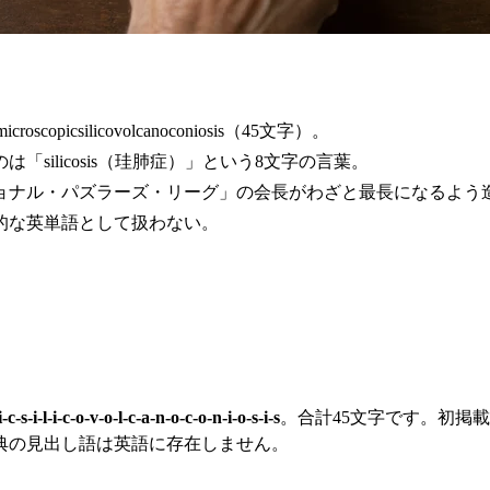
picsilicovolcanoconiosis（45文字）。
ilicosis（珪肺症）」という8文字の言葉。
ショナル・パズラーズ・リーグ」の会長がわざと最長になるよう
的な英単語として扱わない。
c-s-i-l-i-c-o-v-o-l-c-a-n-o-c-o-n-i-o-s-i-s
。合計45文字です。初掲
典の見出し語は英語に存在しません。