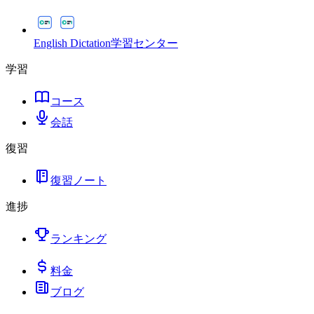
English Dictation
学習センター
学習
コース
会話
復習
復習ノート
進捗
ランキング
料金
ブログ