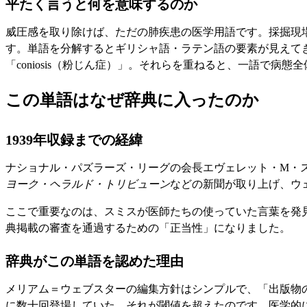
平たく言うと何を意味するのか
威圧感を取り除けば、ただの肺疾患の医学用語です。採掘現
す。単語を分解するとギリシャ語・ラテン語の要素が見えてきます。「pne
「coniosis（粉じん症）」。それらを重ねると、一語で病
この単語はなぜ辞典に入ったのか
1939年収録までの経緯
ナショナル・パズラーズ・リーグの会長エヴェレット・M・ス
ヨーク・ヘラルド・トリビューン
などの新聞が取り上げ、ウェ
ここで重要なのは、スミスが医師たちの使っていた言葉を発
典掲載の審査を通過するための「正当性」になりました。
辞典がこの単語を認めた理由
メリアム＝ウェブスターの編集方針はシンプルで、「出版物の
に数十回登場していた。それが閾値を超えたのです。医学的