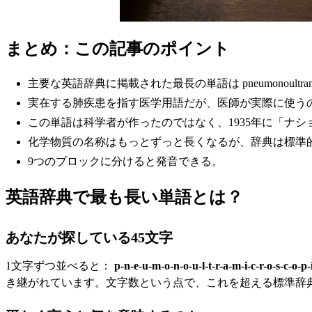
まとめ：この記事のポイント
主要な英語辞典に掲載された最長の単語は pneumonoultramicrosco
実在する肺疾患を指す医学用語だが、医師が実際に使うのは「s
この単語は科学者が作ったのではなく、1935年に「ナ
化学物質の名称はもっとずっと長くなるが、辞典は標準
9つのブロックに分けると発音できる。
英語辞典で最も長い単語とは？
あなたが探している45文字
1文字ずつ並べると：
p-n-e-u-m-o-n-o-u-l-t-r-a-m-i-c-r-o-s-c-o-p-i-
き継がれています。文字数という点で、これを超える標準辞