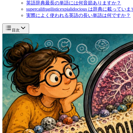
英語辞典最長の単語には何音節ありますか？
supercalifragilisticexpialidocious は辞典に載って
実際によく使われる英語の長い単語は何ですか？
目次