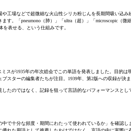
場や工場などで超微細な火山性シリカ粉じんを長期間吸い込み
umono（肺）」「ultra（超）」「microscopic（微細な
態全体を表せる、という仕組みです。
ミスが1935年の年次総会でこの単語を発表しました。目的は明
ブスターの編集者たちが注目。1939年、第2版への収録が決
見したのではなく、記録を狙って言語的なパフォーマンスとし
中で十分な頻度・期間にわたって使われているか」を確認しま
に優れた用語として推薦したわけではなく、言語の中に実際に