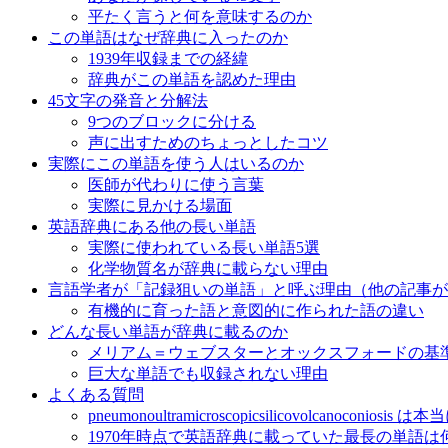
平たく言うと何を意味するのか
この単語はなぜ辞典に入ったのか
1939年収録までの経緯
辞典がこの単語を認めた理由
45文字の発音と分解法
9つのブロックに分ける
声に出すためのちょっとしたコツ
実際にこの単語を使う人はいるのか
医師が代わりに使う言葉
実際に見かける場面
英語辞典にある他の長い単語
実際に使われている長い単語5選
化学物質名が辞典に載らない理由
言語学者が「記録狙いの単語」と呼ぶ理由（他の記事が
有機的に育った語と意図的に作られた語の違い
どんな長い単語が辞典に載るのか
メリアム＝ウェブスターとオックスフォードの基
巨大な単語でも収録されない理由
よくある質問
pneumonoultramicroscopicsilicovolcanocon
1970年時点で英語辞典に載っていた最長の単語は