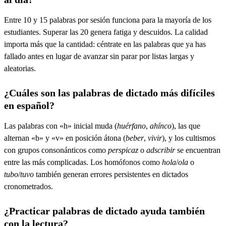
Entre 10 y 15 palabras por sesión funciona para la mayoría de los
estudiantes. Superar las 20 genera fatiga y descuidos. La calidad
importa más que la cantidad: céntrate en las palabras que ya has
fallado antes en lugar de avanzar sin parar por listas largas y
aleatorias.
¿Cuáles son las palabras de dictado más difíciles
en español?
Las palabras con «h» inicial muda (
huérfano
,
ahínco
), las que
alternan «b» y «v» en posición átona (
beber
,
vivir
), y los cultismos
con grupos consonánticos como
perspicaz
o
adscribir
se encuentran
entre las más complicadas. Los homófonos como
hola
/
ola
o
tubo
/
tuvo
también generan errores persistentes en dictados
cronometrados.
¿Practicar palabras de dictado ayuda también
con la lectura?