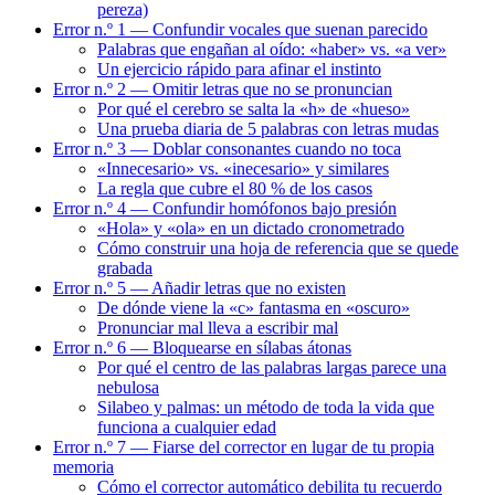
pereza)
Error n.º 1 — Confundir vocales que suenan parecido
Palabras que engañan al oído: «haber» vs. «a ver»
Un ejercicio rápido para afinar el instinto
Error n.º 2 — Omitir letras que no se pronuncian
Por qué el cerebro se salta la «h» de «hueso»
Una prueba diaria de 5 palabras con letras mudas
Error n.º 3 — Doblar consonantes cuando no toca
«Innecesario» vs. «inecesario» y similares
La regla que cubre el 80 % de los casos
Error n.º 4 — Confundir homófonos bajo presión
«Hola» y «ola» en un dictado cronometrado
Cómo construir una hoja de referencia que se quede
grabada
Error n.º 5 — Añadir letras que no existen
De dónde viene la «c» fantasma en «oscuro»
Pronunciar mal lleva a escribir mal
Error n.º 6 — Bloquearse en sílabas átonas
Por qué el centro de las palabras largas parece una
nebulosa
Silabeo y palmas: un método de toda la vida que
funciona a cualquier edad
Error n.º 7 — Fiarse del corrector en lugar de tu propia
memoria
Cómo el corrector automático debilita tu recuerdo